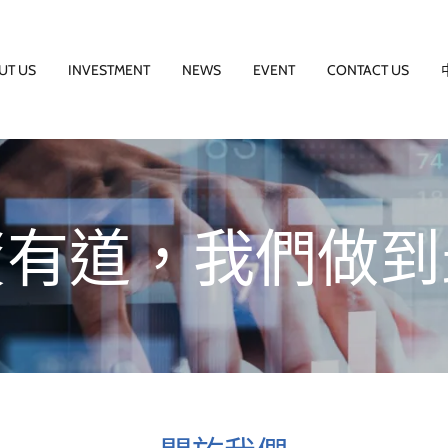
UT US
INVESTMENT
NEWS
EVENT
CONTACT US
資有道，我們做到